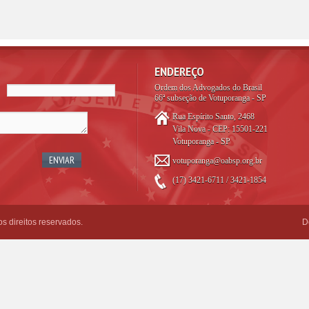
ENDEREÇO
Ordem dos Advogados do Brasil
66ª subseção de Votuporanga - SP
Rua Espírito Santo, 2468
Vila Nova - CEP: 15501-221
Votuporanga - SP
votuporanga@oabsp.org.br
(17) 3421-6711 / 3421-1854
 direitos reservados.
D