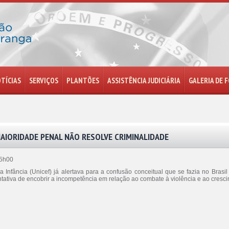
TÍCIAS
SERVIÇOS
PLANTÕES
ASSISTÊNCIA JUDICIÁRIA
GALERIA DE 
AIORIDADE PENAL NÃO RESOLVE CRIMINALIDADE
15h00
nfância (Unicef) já alertava para a confusão conceitual que se fazia no Brasil
ntativa de encobrir a incompetência em relação ao combate à violência e ao cres