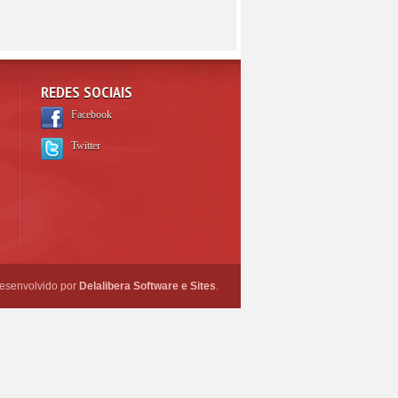
REDES SOCIAIS
Facebook
Twitter
esenvolvido por
Delalibera Software e Sites
.