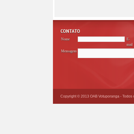
CONTATO
Nome
E-
mail
Mensagem
Please
leave
this
field
empty.
Copyright © 2013 OAB Votuporanga - Todos os