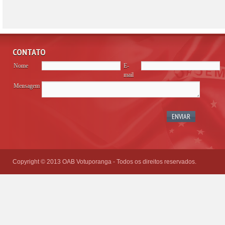
CONTATO
Nome
E-
mail
Mensagem
Please
leave
this
field
empty.
Copyright © 2013 OAB Votuporanga - Todos os direitos reservados.