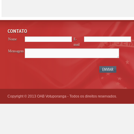
CONTATO
Nome
E-
mail
Mensagem
Please
leave
this
field
empty.
Copyright © 2013 OAB Votuporanga - Todos os direitos reservados.