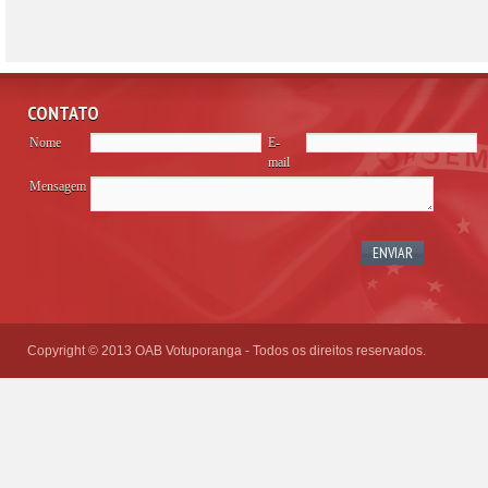
CONTATO
Nome
E-
mail
Mensagem
Please
leave
this
field
empty.
Copyright © 2013 OAB Votuporanga - Todos os direitos reservados.