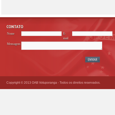
CONTATO
Nome
E-
mail
Mensagem
Please
leave
this
field
empty.
Copyright © 2013 OAB Votuporanga - Todos os direitos reservados.