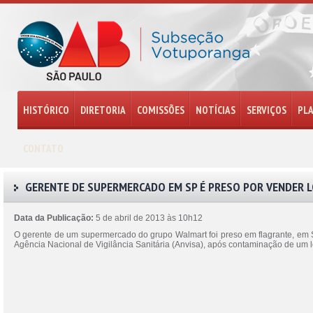
HISTÓRICO
DIRETORIA
COMISSÕES
NOTÍCIAS
SERVIÇOS
PL
CONTATO
GERENTE DE SUPERMERCADO EM SP É PRESO POR VENDER L
Data da Publicação:
5 de abril de 2013 às 10h12
O gerente de um supermercado do grupo Walmart foi preso em flagrante, em Sã
Agência Nacional de Vigilância Sanitária (Anvisa), após contaminação de um lo