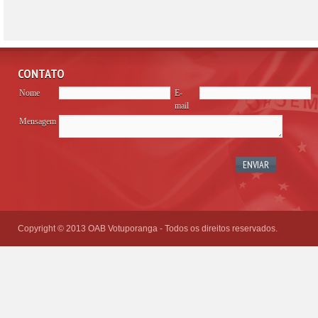
CONTATO
Nome
E-
mail
Mensagem
Please
leave
this
field
empty.
Copyright © 2013 OAB Votuporanga - Todos os direitos reservados.