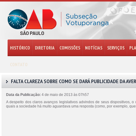
HISTÓRICO
DIRETORIA
COMISSÕES
NOTÍCIAS
SERVIÇOS
PL
CONTATO
FALTA CLAREZA SOBRE COMO SE DARÁ PUBLICIDADE DA AVE
Data da Publicação:
4 de maio de 2013 às 07h57
A despeito dos claros avanços legislativos advindos de seus dispositivos, o
quais a sociedade há muito aguardava uma resposta (como, por exemplo, que