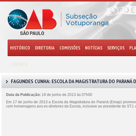
HISTÓRICO
DIRETORIA
COMISSÕES
NOTÍCIAS
SERVIÇOS
PL
CONTATO
FAGUNDES CUNHA: ESCOLA DA MAGISTRATURA DO PARANÁ D
Data da Publicação:
18 de junho de 2013 às 07h00
Em 17 de junho de 2013 a Escola da Magistratura do Paraná (Emap) promoveu n
com homenagens aos ex-diretores da Escola, inclusive ao presidente do STJ, 