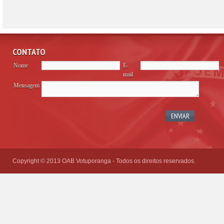
CONTATO
Nome
E-
mail
Mensagem
Please
leave
this
field
empty.
Copyright © 2013 OAB Votuporanga - Todos os direitos reservados.