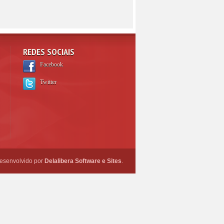
REDES SOCIAIS
Facebook
Twitter
esenvolvido por
Delalibera Software e Sites
.