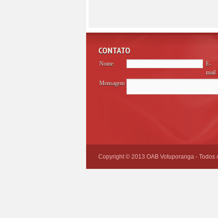
CONTATO
Nome
E-
mail
Mensagem
Please
leave
this
field
empty.
Copyright © 2013 OAB Votuporanga - Todos os