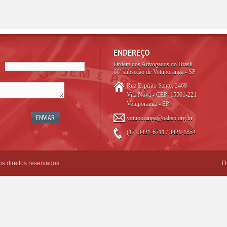
ENDEREÇO
Ordem dos Advogados do Brasil
66ª subseção de Votuporanga - SP
Rua Espírito Santo, 2468
Vila Nova - CEP: 15501-221
Votuporanga - SP
votuporanga@oabsp.org.br
(17) 3421-6711 / 3421-1854
 direitos reservados.
D