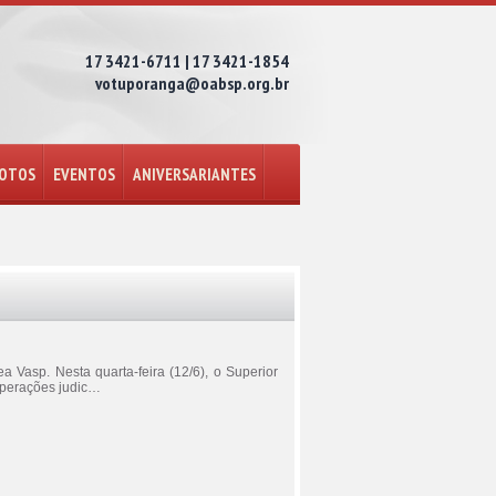
17 3421-6711 | 17 3421-1854
votuporanga@oabsp.org.br
FOTOS
EVENTOS
ANIVERSARIANTES
asp. Nesta quarta-feira (12/6), o Superior
cuperações judic…