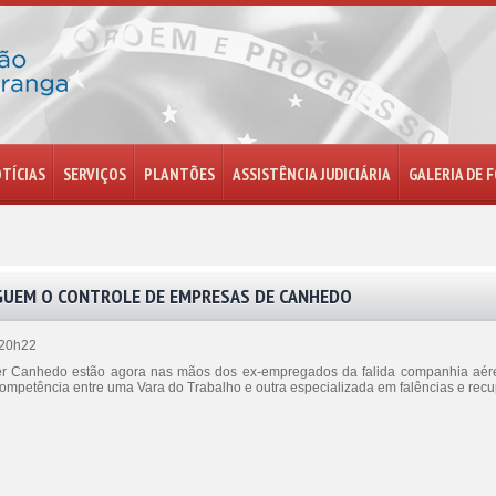
TÍCIAS
SERVIÇOS
PLANTÕES
ASSISTÊNCIA JUDICIÁRIA
GALERIA DE 
GUEM O CONTROLE DE EMPRESAS DE CANHEDO
 20h22
Canhedo estão agora nas mãos dos ex-empregados da falida companhia aérea V
 Competência entre uma Vara do Trabalho e outra especializada em falências e re