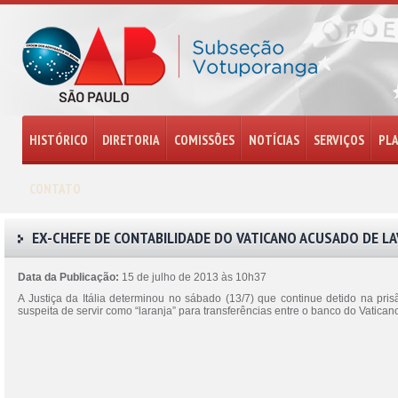
HISTÓRICO
DIRETORIA
COMISSÕES
NOTÍCIAS
SERVIÇOS
PL
CONTATO
EX-CHEFE DE CONTABILIDADE DO VATICANO ACUSADO DE L
Data da Publicação:
15 de julho de 2013 às 10h37
A Justiça da Itália determinou no sábado (13/7) que continue detido na p
suspeita de servir como “laranja” para transferências entre o banco do Vatica