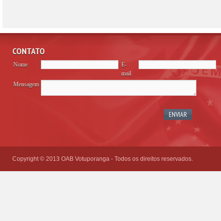
CONTATO
Nome
E-
mail
Mensagem
Please
leave
this
field
empty.
Copyright © 2013 OAB Votuporanga - Todos os direitos reservados.