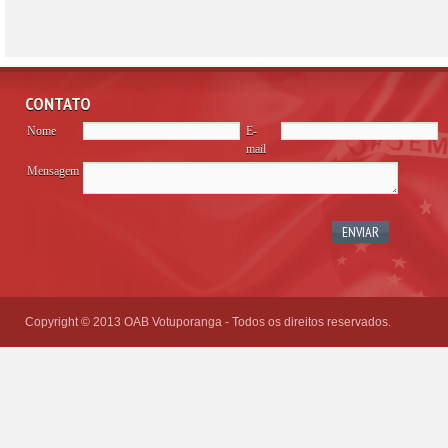
CONTATO
Nome
E-
mail
Mensagem
Please
leave
this
field
empty.
Copyright © 2013 OAB Votuporanga - Todos os direitos reservados.