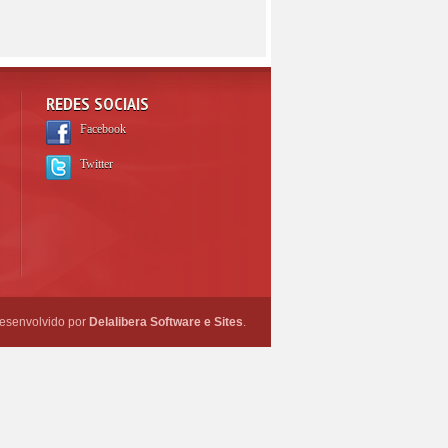
REDES SOCIAIS
Facebook
Twitter
esenvolvido por
Delalibera Software e Sites
.