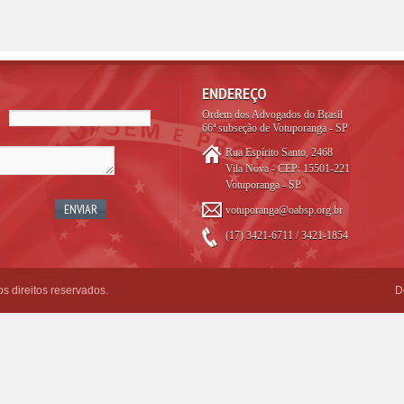
ENDEREÇO
Ordem dos Advogados do Brasil
66ª subseção de Votuporanga - SP
Rua Espírito Santo, 2468
Vila Nova - CEP: 15501-221
Votuporanga - SP
votuporanga@oabsp.org.br
(17) 3421-6711 / 3421-1854
 direitos reservados.
D