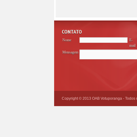
CONTATO
Nome
E-
mail
Mensagem
Please
leave
this
field
empty.
Copyright © 2013 OAB Votuporanga - Todos os