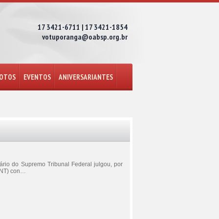
17 3421-6711 | 17 3421-1854
votuporanga@oabsp.org.br
FOTOS
EVENTOS
ANIVERSARIANTES
nário do Supremo Tribunal Federal julgou, por
(CNT) con…