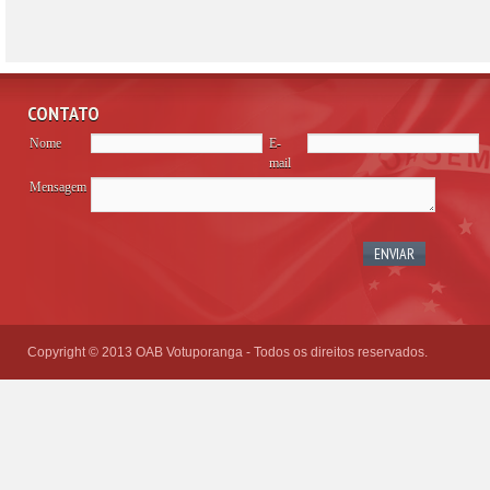
CONTATO
Nome
E-
mail
Mensagem
Please
leave
this
field
empty.
Copyright © 2013 OAB Votuporanga - Todos os direitos reservados.