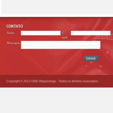
CONTATO
Nome
E-
mail
Mensagem
Please
leave
this
field
empty.
Copyright © 2013 OAB Votuporanga - Todos os direitos reservados.