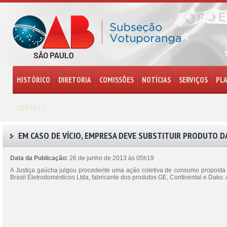
HISTÓRICO
DIRETORIA
COMISSÕES
NOTÍCIAS
SERVIÇOS
PL
CONTATO
EM CASO DE VÍCIO, EMPRESA DEVE SUBSTITUIR PRODUTO D
Data da Publicação:
26 de junho de 2013 às 05h19
A Justiça gaúcha julgou procedente uma ação coletiva de consumo proposta
Brasil Eletrodomésticos Ltda, fabricante dos produtos GE, Continental e Dako.