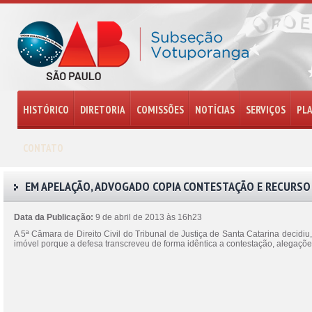
HISTÓRICO
DIRETORIA
COMISSÕES
NOTÍCIAS
SERVIÇOS
PL
CONTATO
EM APELAÇÃO, ADVOGADO COPIA CONTESTAÇÃO E RECURSO 
Data da Publicação:
9 de abril de 2013 às 16h23
A 5ª Câmara de Direito Civil do Tribunal de Justiça de Santa Catarina decidiu
imóvel porque a defesa transcreveu de forma idêntica a contestação, alegaç