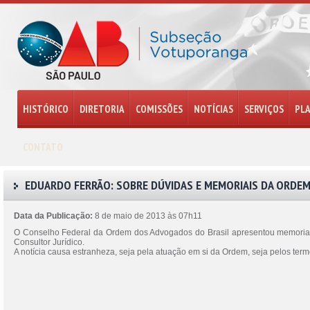
HISTÓRICO
DIRETORIA
COMISSÕES
NOTÍCIAS
SERVIÇOS
PL
CONTATO
EDUARDO FERRÃO: SOBRE DÚVIDAS E MEMORIAIS DA ORDE
Data da Publicação:
8 de maio de 2013 às 07h11
O Conselho Federal da Ordem dos Advogados do Brasil apresentou memoriais n
Consultor Jurídico.
A notícia causa estranheza, seja pela atuação em si da Ordem, seja pelos term