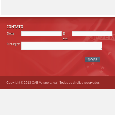
CONTATO
Nome
E-
mail
Mensagem
Please
leave
this
field
empty.
Copyright © 2013 OAB Votuporanga - Todos os direitos reservados.