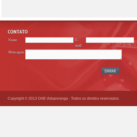
CONTATO
Nome
E-
mail
Mensagem
Please
leave
this
field
empty.
Copyright © 2013 OAB Votuporanga - Todos os direitos reservados.