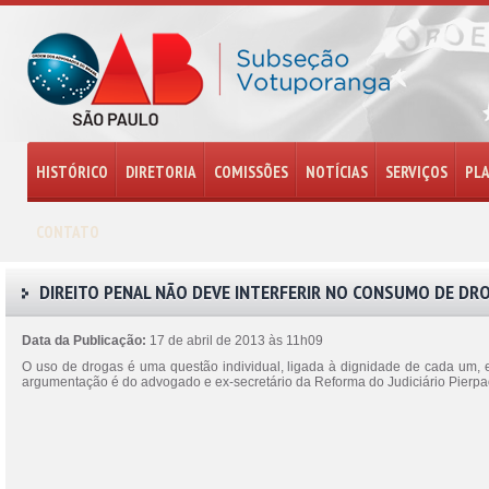
HISTÓRICO
DIRETORIA
COMISSÕES
NOTÍCIAS
SERVIÇOS
PL
CONTATO
DIREITO PENAL NÃO DEVE INTERFERIR NO CONSUMO DE DR
Data da Publicação:
17 de abril de 2013 às 11h09
O uso de drogas é uma questão individual, ligada à dignidade de cada um, e nã
argumentação é do advogado e ex-secretário da Reforma do Judiciário Pierpao