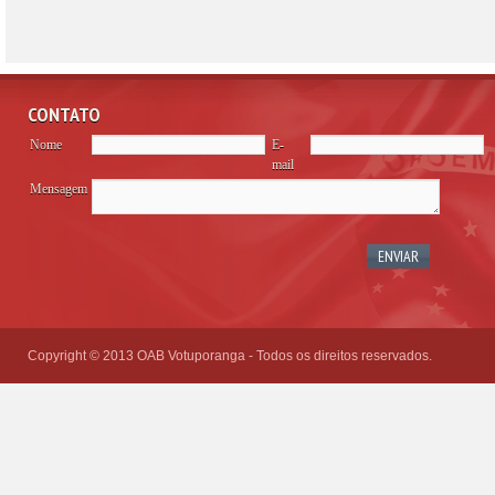
CONTATO
Nome
E-
mail
Mensagem
Please
leave
this
field
empty.
Copyright © 2013 OAB Votuporanga - Todos os direitos reservados.