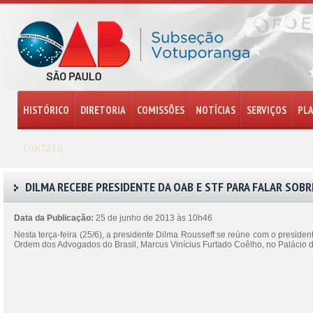
HISTÓRICO
DIRETORIA
COMISSÕES
NOTÍCIAS
SERVIÇOS
PL
CONTATO
DILMA RECEBE PRESIDENTE DA OAB E STF PARA FALAR SOB
Data da Publicação:
25 de junho de 2013 às 10h46
Nesta terça-feira (25/6), a presidente Dilma Rousseff se reúne com o presid
Ordem dos Advogados do Brasil, Marcus Vinícius Furtado Coêlho, no Palácio d