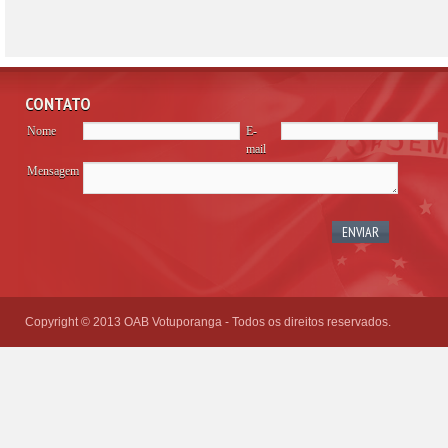
CONTATO
Nome
E-
mail
Mensagem
Please
leave
this
field
empty.
Copyright © 2013 OAB Votuporanga - Todos os direitos reservados.