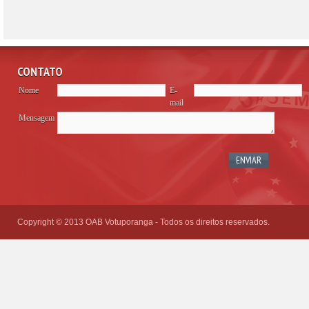
CONTATO
Nome
E-
mail
Mensagem
Please
leave
this
field
empty.
Copyright © 2013 OAB Votuporanga - Todos os direitos reservados.