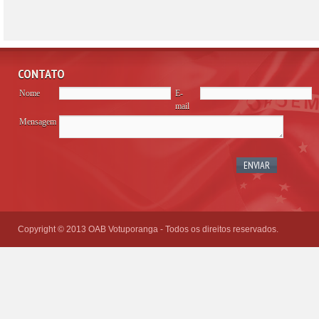
CONTATO
Nome
E-
mail
Mensagem
Please
leave
this
field
empty.
Copyright © 2013 OAB Votuporanga - Todos os direitos reservados.