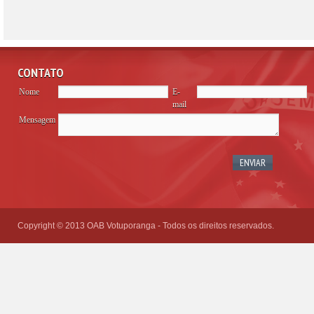
CONTATO
Nome
E-
mail
Mensagem
Please
leave
this
field
empty.
Copyright © 2013 OAB Votuporanga - Todos os direitos reservados.