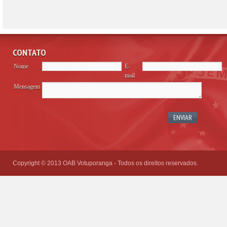
CONTATO
Nome
E-
mail
Mensagem
Please
leave
this
field
empty.
Copyright © 2013 OAB Votuporanga - Todos os direitos reservados.