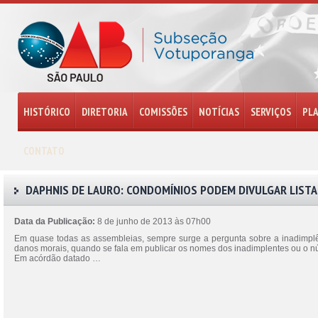
HISTÓRICO
DIRETORIA
COMISSÕES
NOTÍCIAS
SERVIÇOS
PL
CONTATO
DAPHNIS DE LAURO: CONDOMÍNIOS PODEM DIVULGAR LISTA
Data da Publicação:
8 de junho de 2013 às 07h00
Em quase todas as assembleias, sempre surge a pergunta sobre a inadimpl
danos morais, quando se fala em publicar os nomes dos inadimplentes ou o n
Em acórdão datado …