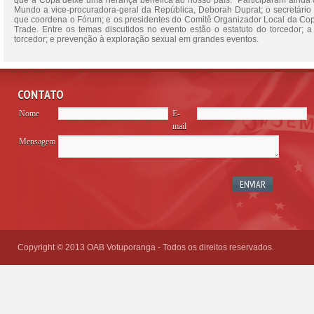
que a Copa deixe uma herança benéfica ao nosso país.” Participaram ainda 
Mundo a vice-procuradora-geral da República, Deborah Duprat; o secretário 
que coordena o Fórum; e os presidentes do Comitê Organizador Local da Cop
Trade. Entre os temas discutidos no evento estão o estatuto do torcedor; a
torcedor; e prevenção à exploração sexual em grandes eventos.
CONTATO
Nome
E-
mail
Mensagem
Please
leave
this
field
empty.
Copyright © 2013 OAB Votuporanga - Todos os direitos reservados.