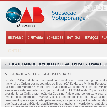
HISTÓRICO
DIRETORIA
COMISSÕES
NOTÍCIAS
SERVIÇOS
PL
CONTATO
COPA DO MUNDO DEVE DEIXAR LEGADO POSITIVO PARA O BRA
Data da Publicação:
18 de abril de 2013 às 16h24
Brasília – A Copa do Mundo realizada no Brasil deve deixar um legado positivo 
nacional da Ordem dos Advogados do Brasil (OAB), Marcus Vinicius Furtado, a
na Copa do Mundo. O evento, promovido pelo Conselho Nacional do MP, em B
atuam nas cidades-sede da Copa do Mundo FIFA 2014 e da Copa das Conf
presidente da OAB, a promoção da Copa no País é uma conquista e sua rea
evento dessa magnitude. Marcus Vinicius também destacou que a Copa do Mu
crescimento pela capacidade, pela superação e pela competitividade saudáve
que fazer dessa paixão do brasileiro que é o futebol um verdadeiro remédio p