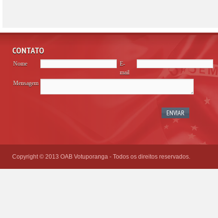
CONTATO
Nome
E-
mail
Mensagem
Please
leave
this
field
empty.
Copyright © 2013 OAB Votuporanga - Todos os direitos reservados.