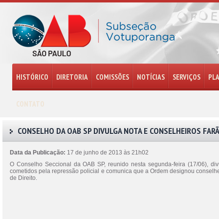
HISTÓRICO
DIRETORIA
COMISSÕES
NOTÍCIAS
SERVIÇOS
PL
CONTATO
CONSELHO DA OAB SP DIVULGA NOTA E CONSELHEIROS FA
Data da Publicação:
17 de junho de 2013 às 21h02
O Conselho Seccional da OAB SP, reunido nesta segunda-feira (17/06), divu
cometidos pela repressão policial e comunica que a Ordem designou conselhe
de Direito.