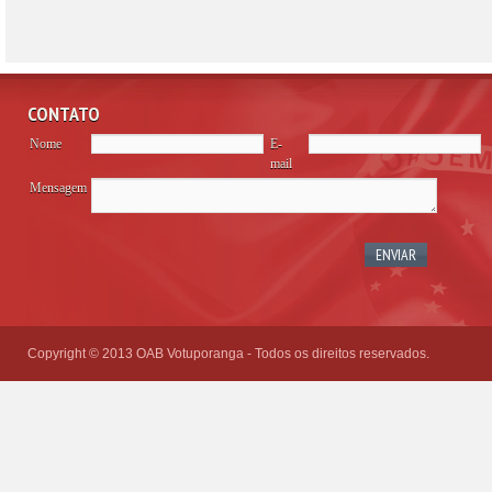
CONTATO
Nome
E-
mail
Mensagem
Please
leave
this
field
empty.
Copyright © 2013 OAB Votuporanga - Todos os direitos reservados.