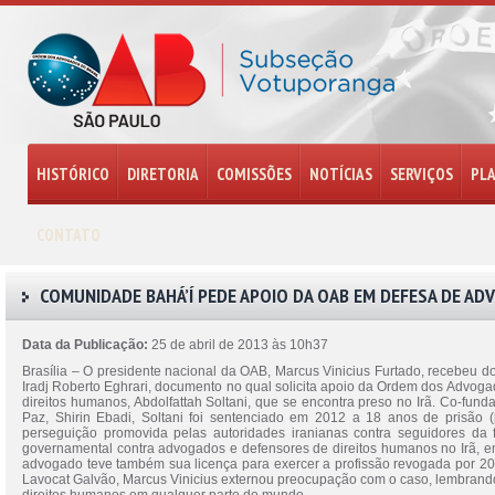
HISTÓRICO
DIRETORIA
COMISSÕES
NOTÍCIAS
SERVIÇOS
PL
CONTATO
COMUNIDADE BAHÁ’Í PEDE APOIO DA OAB EM DEFESA DE AD
Data da Publicação:
25 de abril de 2013 às 10h37
Brasília – O presidente nacional da OAB, Marcus Vinicius Furtado, recebeu 
Iradj Roberto Eghrari, documento no qual solicita apoio da Ordem dos Advoga
direitos humanos, Abdolfattah Soltani, que se encontra preso no Irã. Co-f
Paz, Shirin Ebadi, Soltani foi sentenciado em 2012 a 18 anos de prisão
perseguição promovida pelas autoridades iranianas contra seguidores d
governamental contra advogados e defensores de direitos humanos no Irã, em 
advogado teve também sua licença para exercer a profissão revogada por 2
Lavocat Galvão, Marcus Vinicius externou preocupação com o caso, lembrand