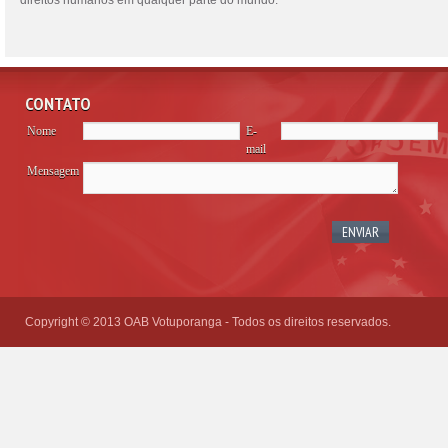
direitos humanos em qualquer parte do mundo.
CONTATO
Nome
E-
mail
Mensagem
Please
leave
this
field
empty.
Copyright © 2013 OAB Votuporanga - Todos os direitos reservados.