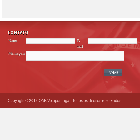
CONTATO
Nome
E-
mail
Mensagem
Please
leave
this
field
empty.
Copyright © 2013 OAB Votuporanga - Todos os direitos reservados.