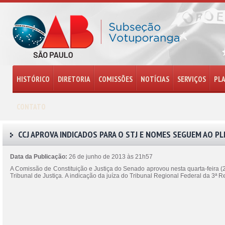
HISTÓRICO
DIRETORIA
COMISSÕES
NOTÍCIAS
SERVIÇOS
PL
CONTATO
CCJ APROVA INDICADOS PARA O STJ E NOMES SEGUEM AO P
Data da Publicação:
26 de junho de 2013 às 21h57
A Comissão de Constituição e Justiça do Senado aprovou nesta quarta-feira (
Tribunal de Justiça. A indicação da juíza do Tribunal Regional Federal da 3ª