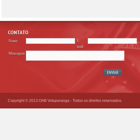
CONTATO
Nome
E-
mail
Mensagem
Please
leave
this
field
empty.
Copyright © 2013 OAB Votuporanga - Todos os direitos reservados.