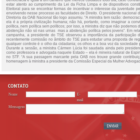
democracia é igual a um canteiro que merece cuidados todo dia, caso contrár
estar atento ao cumprimento da Lei da Ficha Limpa e de dispositivos cons
Eleitoral para se encontrar formas de incentivar o interesse da juventude 
envolvendo nesse processo as faculdades de Direito. O presidente nacional da
Diretoria da OAB Nacional tão logo assumiu. “A ministra tem razão: democra
ela é a própria civilização humana; não há, portanto, como imaginar a co
política, nem política sem políticos; por isso, a ministra diz que não podemos 
abstenção não só nas urnas mas a abstenção política pelos jovens”. Em re
campanha, a presidente do TSE observou a importância da participação 
recentemente comissão no âmbito do TSE para estudar uma proposta de regu
qualquer controle é o olho da cidadania; os olhos e a boa voz da sociedade 
Durante a sessão, a ministra Cármen Lúcia foi saudada ainda pelo preside
como professora e advogada naquele Estado – ela é mineira natural de Esp
no STF. “A sua passagem marcante pela OAB nos trouxe grande contribuiçã
homenagem à ministra a presidente da Comissão Especial da Mulher Advogad
CONTATO
Nome
E-
mail
Mensagem
Please
leave
this
field