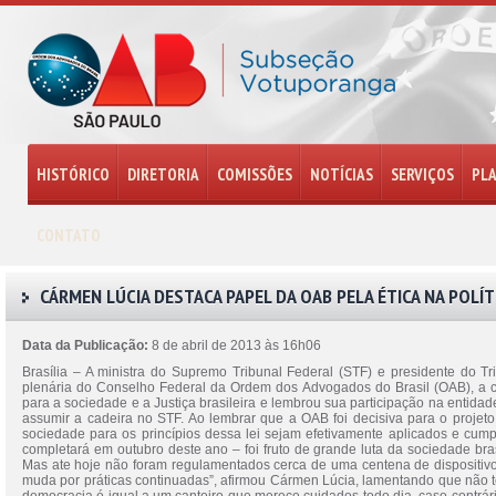
HISTÓRICO
DIRETORIA
COMISSÕES
NOTÍCIAS
SERVIÇOS
PL
CONTATO
CÁRMEN LÚCIA DESTACA PAPEL DA OAB PELA ÉTICA NA POLÍT
Data da Publicação:
8 de abril de 2013 às 16h06
Brasília – A ministra do Supremo Tribunal Federal (STF) e presidente do Tr
plenária do Conselho Federal da Ordem dos Advogados do Brasil (OAB), a c
para a sociedade e a Justiça brasileira e lembrou sua participação na entid
assumir a cadeira no STF. Ao lembrar que a OAB foi decisiva para o proje
sociedade para os princípios dessa lei sejam efetivamente aplicados e cump
completará em outubro deste ano – foi fruto de grande luta da sociedade bras
Mas ate hoje não foram regulamentados cerca de uma centena de dispositivo
muda por práticas continuadas”, afirmou Cármen Lúcia, lamentando que não te