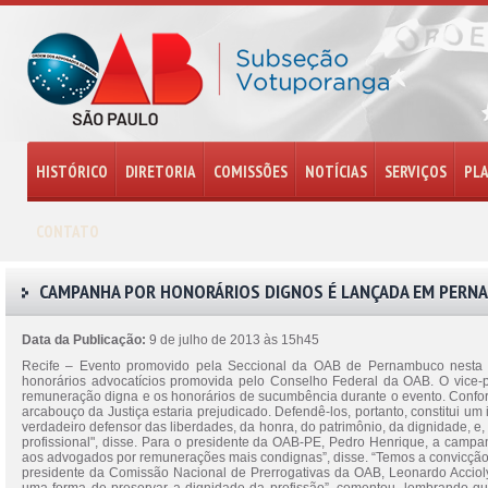
HISTÓRICO
DIRETORIA
COMISSÕES
NOTÍCIAS
SERVIÇOS
PL
CONTATO
CAMPANHA POR HONORÁRIOS DIGNOS É LANÇADA EM PERN
Data da Publicação:
9 de julho de 2013 às 15h45
Recife – Evento promovido pela Seccional da OAB de Pernambuco nesta s
honorários advocatícios promovida pelo Conselho Federal da OAB. O vice-p
remuneração digna e os honorários de sucumbência durante o evento. Confo
arcabouço da Justiça estaria prejudicado. Defendê-los, portanto, constitui u
verdadeiro defensor das liberdades, da honra, do patrimônio, da dignidade, e,
profissional", disse. Para o presidente da OAB-PE, Pedro Henrique, a campa
aos advogados por remunerações mais condignas”, disse. “Temos a convicção 
presidente da Comissão Nacional de Prerrogativas da OAB, Leonardo Acciol