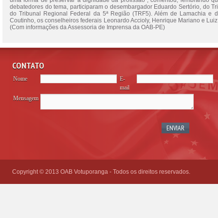
uma forma de preservar a dignidade da profissão”, comentou, lembrando 
debatedores do tema, participaram o desembargador Eduardo Sertório, do Tr
do Tribunal Regional Federal da 5ª Região (TRF5). Além de Lamachia e d
Coutinho, os conselheiros federais Leonardo Accioly, Henrique Mariano e L
(Com informações da Assessoria de Imprensa da OAB-PE)
CONTATO
Nome
E-
mail
Mensagem
Please
leave
this
field
empty.
Copyright © 2013 OAB Votuporanga - Todos os direitos reservados.