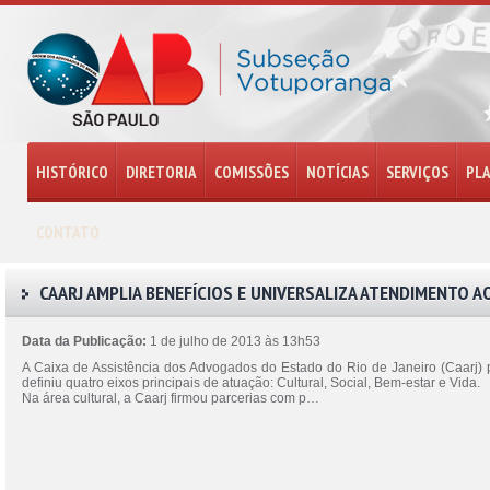
HISTÓRICO
DIRETORIA
COMISSÕES
NOTÍCIAS
SERVIÇOS
PL
CONTATO
CAARJ AMPLIA BENEFÍCIOS E UNIVERSALIZA ATENDIMENTO 
Data da Publicação:
1 de julho de 2013 às 13h53
A Caixa de Assistência dos Advogados do Estado do Rio de Janeiro (Caarj) pa
definiu quatro eixos principais de atuação: Cultural, Social, Bem-estar e Vida.
Na área cultural, a Caarj firmou parcerias com p…