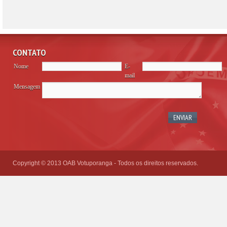
CONTATO
Nome
E-
mail
Mensagem
Please
leave
this
field
empty.
Copyright © 2013 OAB Votuporanga - Todos os direitos reservados.