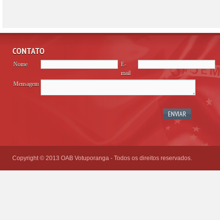
CONTATO
Nome
E-
mail
Mensagem
Please
leave
this
field
empty.
Copyright © 2013 OAB Votuporanga - Todos os direitos reservados.