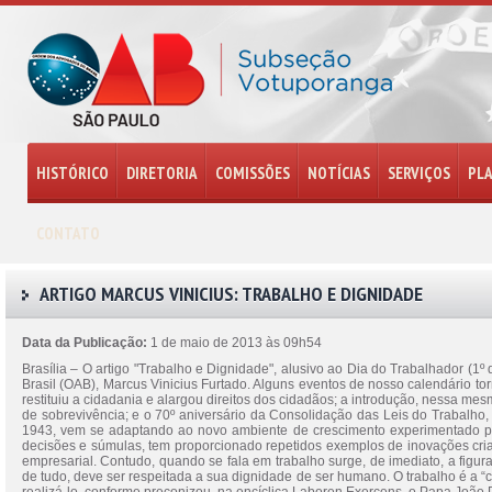
HISTÓRICO
DIRETORIA
COMISSÕES
NOTÍCIAS
SERVIÇOS
PL
CONTATO
ARTIGO MARCUS VINICIUS: TRABALHO E DIGNIDADE
Data da Publicação:
1 de maio de 2013 às 09h54
Brasília – O artigo "Trabalho e Dignidade", alusivo ao Dia do Trabalhador (1
Brasil (OAB), Marcus Vinicius Furtado. Alguns eventos de nosso calendário t
restituiu a cidadania e alargou direitos dos cidadãos; a introdução, nessa 
de sobrevivência; e o 70º aniversário da Consolidação das Leis do Trabalh
1943, vem se adaptando ao novo ambiente de crescimento experimentado pelo
decisões e súmulas, tem proporcionado repetidos exemplos de inovações cri
empresarial. Contudo, quando se fala em trabalho surge, de imediato, a fig
de tudo, deve ser respeitada a sua dignidade de ser humano. O trabalho é a