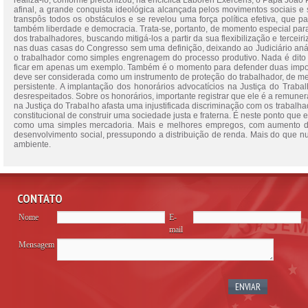
realizá-lo, conforme preconizou, na encíclica Laboren Exercens, o Papa João Pau
afinal, a grande conquista ideológica alcançada pelos movimentos sociais e s
transpôs todos os obstáculos e se revelou uma força política efetiva, que
também liberdade e democracia. Trata-se, portanto, de momento especial par
dos trabalhadores, buscando mitigá-los a partir da sua flexibilização e terce
nas duas casas do Congresso sem uma definição, deixando ao Judiciário anál
o trabalhador como simples engrenagem do processo produtivo. Nada é dito 
ficar em apenas um exemplo. Também é o momento para defender duas import
deve ser considerada como um instrumento de proteção do trabalhador, de m
persistente. A implantação dos honorários advocatícios na Justiça do Traba
desrespeitados. Sobre os honorários, importante registrar que ele é a remuner
na Justiça do Trabalho afasta uma injustificada discriminação com os trabalh
constitucional de construir uma sociedade justa e fraterna. É neste ponto qu
como uma simples mercadoria. Mais e melhores empregos, com aumento da 
desenvolvimento social, pressupondo a distribuição de renda. Mais do que nun
ambiente.
CONTATO
Nome
E-
mail
Mensagem
Please
leave
this