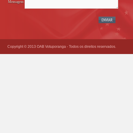
Mensagem
Please
leave
this
field
empty.
Copyright © 2013 OAB Votuporanga - Todos os direitos reservados.