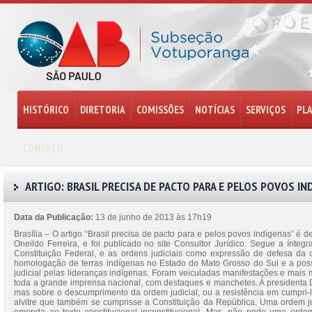
HISTÓRICO
DIRETORIA
COMISSÕES
NOTÍCIAS
SERVIÇOS
PL
CONTATO
ARTIGO: BRASIL PRECISA DE PACTO PARA E PELOS POVOS IN
Data da Publicação:
13 de junho de 2013 às 17h19
Brasília – O artigo “Brasil precisa de pacto para e pelos povos indígenas” é 
Oneildo Ferreira, e foi publicado no site Consultor Jurídico. Segue a ínteg
Constituição Federal, e as ordens judiciais como expressão de defesa da 
homologação de terras indígenas no Estado do Mato Grosso do Sul e a poss
judicial pelas lideranças indígenas. Foram veiculadas manifestações e mais 
toda a grande imprensa nacional, com destaques e manchetes. A presidenta D
mas sobre o descumprimento da ordem judicial, ou a resistência em cumpri-l
alvitre que também se cumprisse a Constituição da República. Uma ordem ju