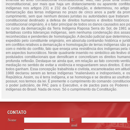
emenda ao texto constitucional inconstitucional. Mas, não pode uma ordem ju
inconstitucional, por mais que haja um distanciamento ou aparente conflit
indígenas nos artigos 231 e 232 da Constituição, e determinou, no artigo
demarcação das terras indígenas no prazo de cinco anos a partir da prom
cumprimento, sem que nenhum desses juristas ou autoridades que trataram
constitucional destinado a defesa de direitos humanos e direitos histór
constitucional originário, é o fator principal de todos os danos causados aos
no curso da demarcação da Terra Indígena Raposa Serra do Sol, de 1981 a 
tentativas contra lideranças indígenas, sem nenhuma condenação dos assass
reconhecidas e pendentes de homologação. A decisão judicial que determinou a
expedido pelo constituinte originário, em absoluta contramão histórica e jur
em conflitos relativos a demarcação e homologação de terras indígenas sã
com o mérito do conflito, fato que enseja uma resistência dos indígenas pela
em aspectos burocráticos. Neste quadrante inserido no simbólico ato festiv
postulados constitucionais que densificam e concretizam os direitos huma
profunda reflexão. Destaque-se ainda que, em relação ao fato concreto venti
mediação no sentido de evitar a violência e resguardarem seus direitos. E d
todos ganham. Essa concepção trabalhista e civilista, escamoteadas em atitudes
1988 declarou serem as terras indígenas “inalienáveis e indisponíveis, e os 
República. Assim, ou é terra indígena, e se homologa e se destina ao usufrut
possuir, nos termos da lei. É premente o cumprimento do comando constitucion
o poder judiciário, de PAC para o Executivo, e de pactos para os Poderes
indígenas do Brasil. Nada de novo. Só o cumprimento da Constituição.
CONTATO
Nome
E-
mail