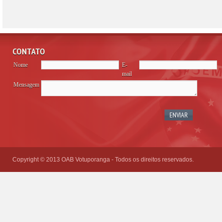
CONTATO
Nome
E-
mail
Mensagem
Please
leave
this
field
empty.
Copyright © 2013 OAB Votuporanga - Todos os direitos reservados.