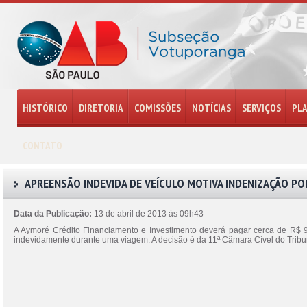
HISTÓRICO
DIRETORIA
COMISSÕES
NOTÍCIAS
SERVIÇOS
PL
CONTATO
APREENSÃO INDEVIDA DE VEÍCULO MOTIVA INDENIZAÇÃO PO
Data da Publicação:
13 de abril de 2013 às 09h43
A Aymoré Crédito Financiamento e Investimento deverá pagar cerca de R$ 
indevidamente durante uma viagem. A decisão é da 11ª Câmara Cível do Tribu