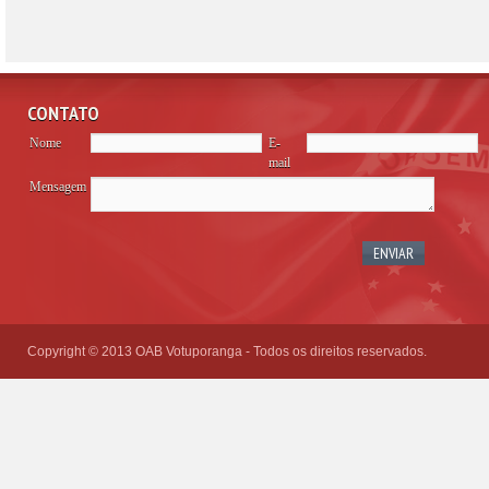
CONTATO
Nome
E-
mail
Mensagem
Please
leave
this
field
empty.
Copyright © 2013 OAB Votuporanga - Todos os direitos reservados.