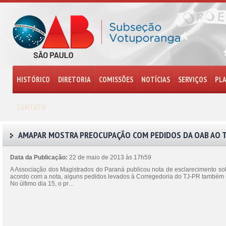
HISTÓRICO
DIRETORIA
COMISSÕES
NOTÍCIAS
SERVIÇOS
PL
CONTATO
AMAPAR MOSTRA PREOCUPAÇÃO COM PEDIDOS DA OAB AO T
Data da Publicação:
22 de maio de 2013 às 17h59
A Associação dos Magistrados do Paraná publicou nota de esclarecimento so
acordo com a nota, alguns pedidos levados à Corregedoria do TJ-PR também
No último dia 15, o pr…