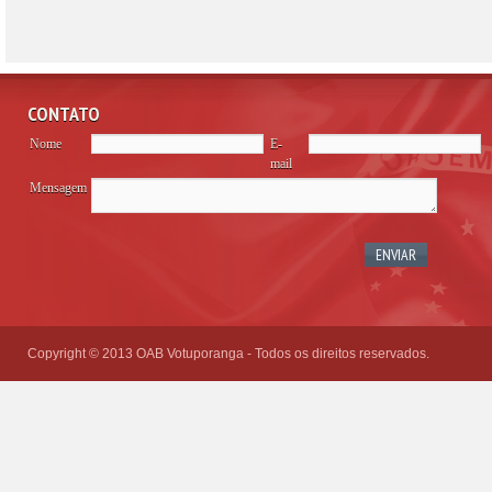
CONTATO
Nome
E-
mail
Mensagem
Please
leave
this
field
empty.
Copyright © 2013 OAB Votuporanga - Todos os direitos reservados.