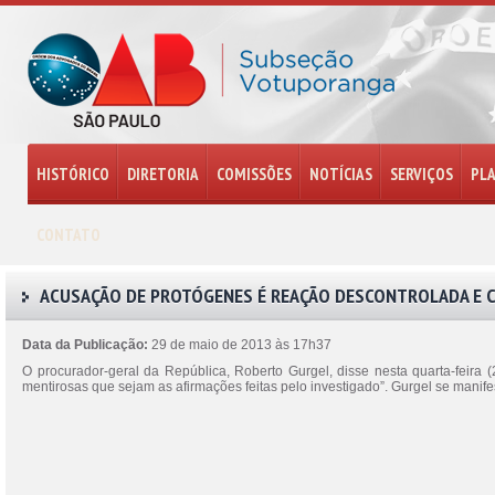
HISTÓRICO
DIRETORIA
COMISSÕES
NOTÍCIAS
SERVIÇOS
PL
CONTATO
ACUSAÇÃO DE PROTÓGENES É REAÇÃO DESCONTROLADA E C
Data da Publicação:
29 de maio de 2013 às 17h37
O procurador-geral da República, Roberto Gurgel, disse nesta quarta-feira 
mentirosas que sejam as afirmações feitas pelo investigado”. Gurgel se mani