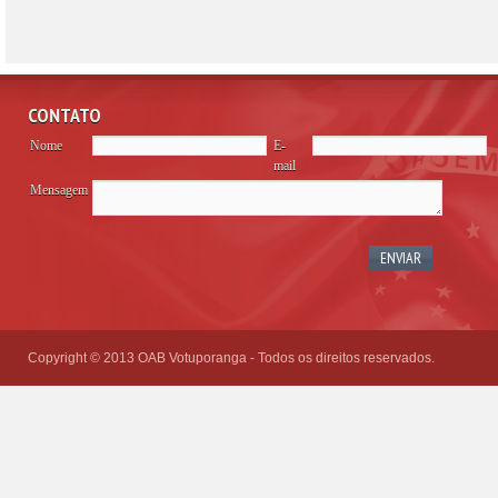
CONTATO
Nome
E-
mail
Mensagem
Please
leave
this
field
empty.
Copyright © 2013 OAB Votuporanga - Todos os direitos reservados.