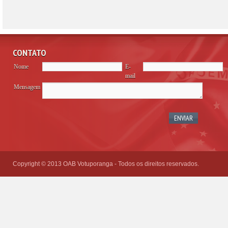
CONTATO
Nome
E-
mail
Mensagem
Please
leave
this
field
empty.
Copyright © 2013 OAB Votuporanga - Todos os direitos reservados.