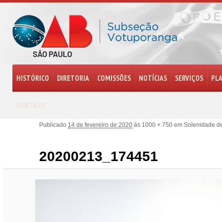
HISTÓRICO
DIRETORIA
COMISSÕES
NOTÍCIAS
SERVIÇOS
PL
CONTATO
Publicado
14 de fevereiro de 2020
às
1000 × 750
em
Solenidade de
20200213_174451