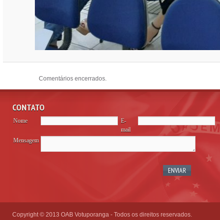
Comentários encerrados.
CONTATO
Nome
E-
mail
Mensagem
Copyright © 2013 OAB Votuporanga - Todos os direitos reservados.