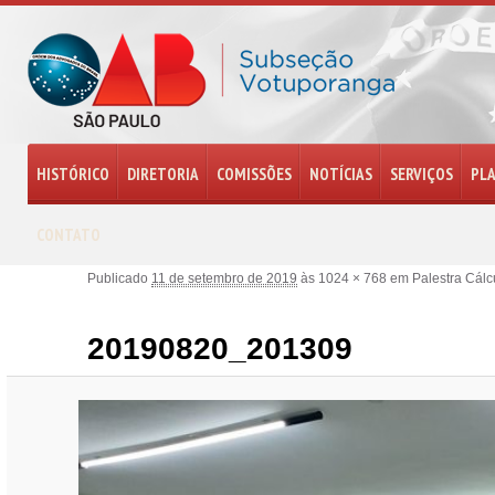
HISTÓRICO
DIRETORIA
COMISSÕES
NOTÍCIAS
SERVIÇOS
PL
CONTATO
Publicado
11 de setembro de 2019
às
1024 × 768
em
Palestra Cálc
20190820_201309