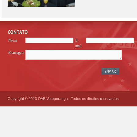
CONTATO
Nome
E-
mail
Mensagem
Please
leave
this
field
empty.
Copyright © 2013 OAB Votuporanga - Todos os direitos reservados.